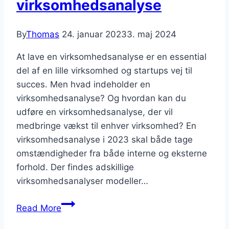
virksomhedsanalyse
By
Thomas
24. januar 2023
3. maj 2024
At lave en virksomhedsanalyse er en essential
del af en lille virksomhed og startups vej til
succes. Men hvad indeholder en
virksomhedsanalyse? Og hvordan kan du
udføre en virksomhedsanalyse, der vil
medbringe vækst til enhver virksomhed? En
virksomhedsanalyse i 2023 skal både tage
omstændigheder fra både interne og eksterne
forhold. Der findes adskillige
virksomhedsanalyser modeller…
En
Read More
guide