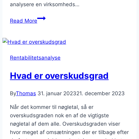
analysere en virksomheds…
Hvordan
Read More
laver
man
en
indtjeningsevne
Rentabilitetsanalyse
analyse?
Hvad er overskudsgrad
By
Thomas
31. januar 2023
21. december 2023
Når det kommer til nøgletal, så er
overskudsgraden nok en af de vigtigste
nøgletal af dem alle. Overskudsgraden viser
hvor meget af omsætningen der er tilbage efter