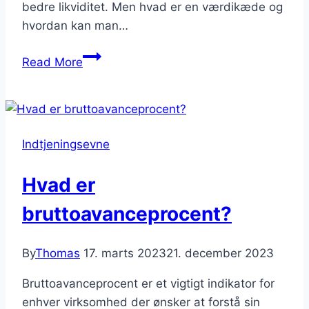
bedre likviditet. Men hvad er en værdikæde og
hvordan kan man…
Hvordan
Read More
udfører
man
en
værdikædeanalyse?
Indtjeningsevne
Hvad er
bruttoavanceprocent?
By
Thomas
17. marts 2023
21. december 2023
Bruttoavanceprocent er et vigtigt indikator for
enhver virksomhed der ønsker at forstå sin