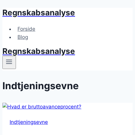
Regnskabsanalyse
Skip
to
content
Forside
Blog
Regnskabsanalyse
Indtjeningsevne
Indtjeningsevne