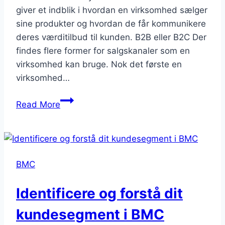
giver et indblik i hvordan en virksomhed sælger
sine produkter og hvordan de får kommunikere
deres værditilbud til kunden. B2B eller B2C Der
findes flere former for salgskanaler som en
virksomhed kan bruge. Nok det første en
virksomhed…
Find
Read More
din
markedsførings
og
salgskanaler
BMC
med
BMC
Identificere og forstå dit
kundesegment i BMC