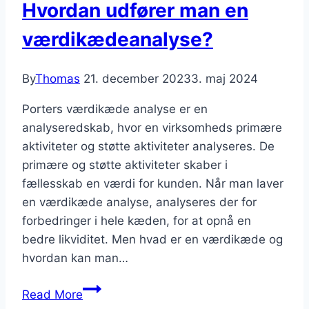
Hvordan udfører man en
værdikædeanalyse?
By
Thomas
21. december 2023
3. maj 2024
Porters værdikæde analyse er en
analyseredskab, hvor en virksomheds primære
aktiviteter og støtte aktiviteter analyseres. De
primære og støtte aktiviteter skaber i
fællesskab en værdi for kunden. Når man laver
en værdikæde analyse, analyseres der for
forbedringer i hele kæden, for at opnå en
bedre likviditet. Men hvad er en værdikæde og
hvordan kan man…
Hvordan
Read More
udfører