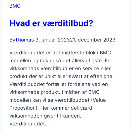
BMC
i
BMC
Hvad er værditilbud?
By
Thomas
3. januar 2023
21. december 2023
Værditilbuddet er det midterste blok i BMC
modellen og nok også det allervigtigste. En
virksomheds værditilbud er en service eller
produkt der er unikt eller svært at efterligne.
Værditilbuddet fortæller fordelene ved en
virksomheds produkt. I midten af BMC
modellen kan vi se værditilbuddet (Value
Proposition). Her kommer det værdi
virksomheden giver til kunden.
Værditilbuddet…