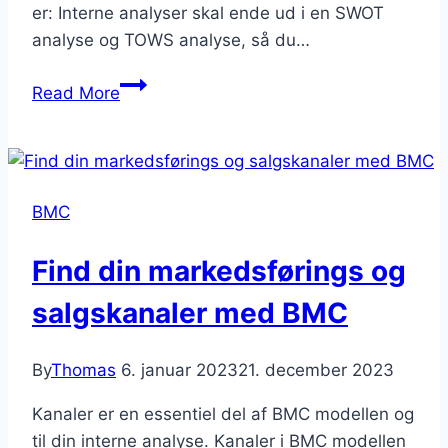
er: Interne analyser skal ende ud i en SWOT
analyse og TOWS analyse, så du…
Guide
Read More
til
det
perfekte
intern
BMC
analyse
Find din markedsførings og
salgskanaler med BMC
By
Thomas
6. januar 2023
21. december 2023
Kanaler er en essentiel del af BMC modellen og
til din interne analyse. Kanaler i BMC modellen