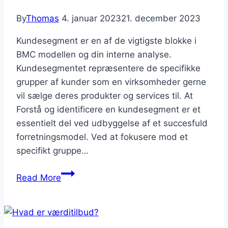
By
Thomas
4. januar 2023
21. december 2023
Kundesegment er en af de vigtigste blokke i
BMC modellen og din interne analyse.
Kundesegmentet repræsentere de specifikke
grupper af kunder som en virksomheder gerne
vil sælge deres produkter og services til. At
Forstå og identificere en kundesegment er et
essentielt del ved udbyggelse af et succesfuld
forretningsmodel. Ved at fokusere mod et
specifikt gruppe…
Identificere
Read More
og
forstå
dit
kundesegment