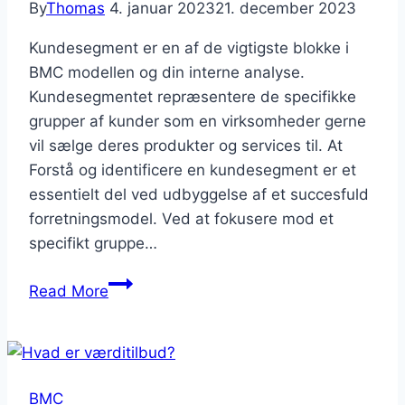
By
Thomas
4. januar 2023
21. december 2023
Kundesegment er en af de vigtigste blokke i
BMC modellen og din interne analyse.
Kundesegmentet repræsentere de specifikke
grupper af kunder som en virksomheder gerne
vil sælge deres produkter og services til. At
Forstå og identificere en kundesegment er et
essentielt del ved udbyggelse af et succesfuld
forretningsmodel. Ved at fokusere mod et
specifikt gruppe…
Identificere
Read More
og
forstå
dit
kundesegment
BMC
i