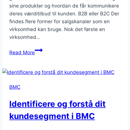
sine produkter og hvordan de får kommunikere
deres værditilbud til kunden. B2B eller B2C Der
findes flere former for salgskanaler som en
virksomhed kan bruge. Nok det første en
virksomhed…
Find
Read More
din
markedsførings
og
salgskanaler
BMC
med
BMC
Identificere og forstå dit
kundesegment i BMC