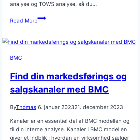
analyse og TOWS analyse, så du…
Guide
Read More
til
det
perfekte
intern
BMC
analyse
Find din markedsførings og
salgskanaler med BMC
By
Thomas
6. januar 2023
21. december 2023
Kanaler er en essentiel del af BMC modellen og
til din interne analyse. Kanaler i BMC modellen
giver et indblik i hvordan en virksomhed sælger