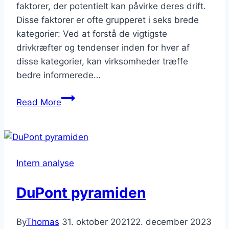
faktorer, der potentielt kan påvirke deres drift.
Disse faktorer er ofte grupperet i seks brede
kategorier: Ved at forstå de vigtigste
drivkræfter og tendenser inden for hver af
disse kategorier, kan virksomheder træffe
bedre informerede…
Hvad
Read More
er
PESTEL
analyse?
Intern analyse
DuPont pyramiden
By
Thomas
31. oktober 2021
22. december 2023